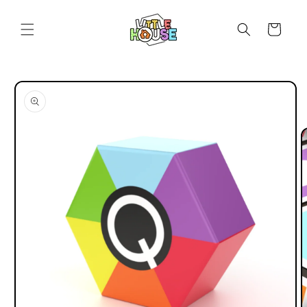
Ir
directamente
al contenido
Carrito
Ir
directamente
a la
información
del producto