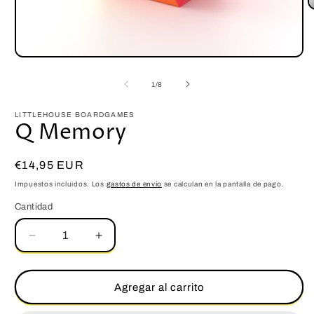
A
e
m
2
e
Abrir
u
elemento
v
multimedia
de
1
/
8
m
1
en
una
LITTLEHOUSE BOARDGAMES
Q Memory
ventana
modal
Precio
€14,95 EUR
habitual
Impuestos incluidos. Los
gastos de envío
se calculan en la pantalla de pago.
Cantidad
Cantidad
Reducir
Aumentar
cantidad
cantidad
para
para
Q
Q
Agregar al carrito
Memory
Memory